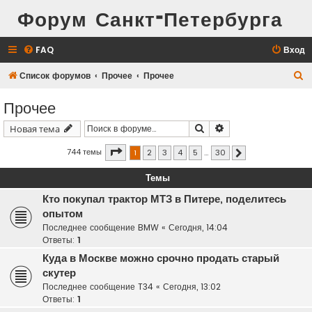
Форум Санкт-Петербурга
FAQ
Вход
П
Список форумов
Прочее
Прочее
о
Прочее
и
Поиск
Расширенный поис
Новая тема
с
к
Страница
1
из
30
744 темы
1
2
3
4
5
…
30
След.
Темы
Кто покупал трактор МТЗ в Питере, поделитесь
опытом
Последнее сообщение
BMW
«
Сегодня, 14:04
Ответы:
1
Куда в Москве можно срочно продать старый
скутер
Последнее сообщение
T34
«
Сегодня, 13:02
Ответы:
1