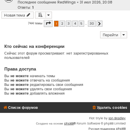
Последнее сообщение
RedWings
«
31 июл 2026, 20:08
Ответы:
1
Новая тема
Страница
1
из
30
744 темы
1
2
3
4
5
…
30
След.
Перейти
Кто сейчас на конференции
Сейчас этот форум просматривают: нет зарегистрированных
пользователей
Права доступа
Вы
не можете
начинать темы
Вы
не можете
отвечать на сообщения
Вы
не можете
редактировать свои сообщения
Вы
не можете
удалять свои сообщения
Вы
не можете
добавлять вложения
Список форумов
Удалить cookies
Flat Style by
Ian Bradley
Создано на основе
phpBB
® Forum Software © phpBB Limited
Русская поддержка phpBB