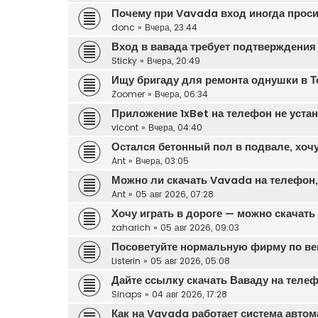
Почему при Vavada вход иногда прос
donc
»
Вчера, 23:44
Вход в вавада требует подтверждения
Sticky
»
Вчера, 20:49
Ищу бригаду для ремонта однушки в Т
Zoomer
»
Вчера, 06:34
Приложение 1xBet на телефон не уста
vicont
»
Вчера, 04:40
Остался бетонный пол в подвале, хочу
Ant
»
Вчера, 03:05
Можно ли скачать Vavada на телефон, 
Ant
»
05 авг 2026, 07:28
Хочу играть в дороге — можно скачат
zaharich
»
05 авг 2026, 09:03
Посоветуйте нормальную фирму по вен
Listerin
»
05 авг 2026, 05:08
Дайте ссылку скачать Ваваду на теле
Sinaps
»
04 авг 2026, 17:28
Как на Vavada работает система автом