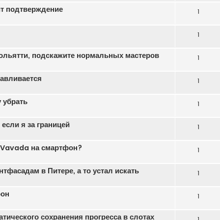
ит подтверждение
1
1
ольятти, подскажите нормальных мастеров
1
навливается
1
 убрать
1
если я за границей
1
ь Vavada на смартфон?
1
тфасадам в Питере, а то устал искать
1
фон
1
атического сохранения прогресса в слотах
1