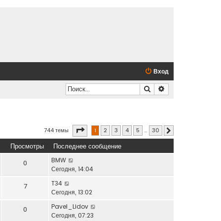
Вход
Поиск
Расширенный по
Страница
1
из
30
744 темы
1
2
3
4
5
…
30
След.
Просмотры
Последнее сообщение
BMW
0
Сегодня, 14:04
T34
7
Сегодня, 13:02
Pavel_Lidov
0
Сегодня, 07:23