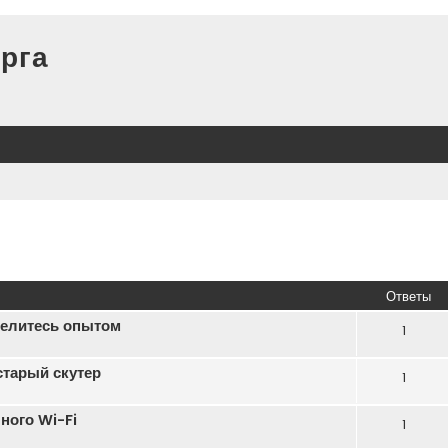
рга
иренный поиск
Ответы
делитесь опытом
1
старый скутер
1
ного Wi-Fi
1