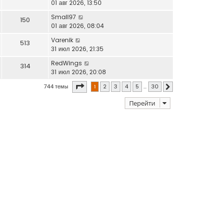
01 авг 2026, 13:50
Small97
150
01 авг 2026, 08:04
Varenik
513
31 июл 2026, 21:35
RedWings
314
31 июл 2026, 20:08
Страница
1
из
30
744 темы
1
2
3
4
5
…
30
След.
Перейти