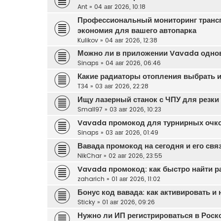
Ant
»
04 авг 2026, 10:18
Профессиональный мониторинг транс
экономия для вашего автопарка
Kulikov
»
04 авг 2026, 12:38
Можно ли в приложении Vavada одновр
Sinaps
»
04 авг 2026, 06:46
Какие радиаторы отопления выбрать и
T34
»
03 авг 2026, 22:28
Ищу лазерный станок с ЧПУ для резки 
Small97
»
03 авг 2026, 10:23
Vavada промокод для турнирных очк
Sinaps
»
03 авг 2026, 01:49
Вавада промокод на сегодня и его свя
NikChar
»
02 авг 2026, 23:55
Vavada промокод: как быстро найти р
zaharich
»
01 авг 2026, 11:02
Бонус код вавада: как активировать и
Sticky
»
01 авг 2026, 09:26
Нужно ли ИП регистрироваться в Роск