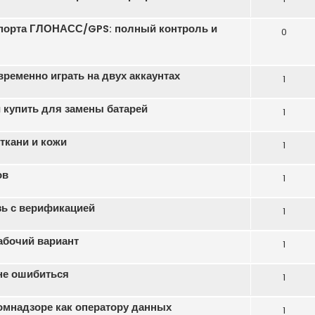
порта ГЛОНАСС/GPS: полный контроль и
0
еменно играть на двух аккаунтах
1
 купить для замены батарей
1
ткани и кожи
1
ов
1
зь с верификацией
1
абочий вариант
1
 не ошибиться
1
омнадзоре как оператору данных
1