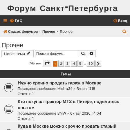
Форум Санкт-Петербурга
FAQ
Вход
П
Список форумов
Прочее
Прочее
о
Прочее
и
Поиск
Расширенный поис
Новая тема
с
к
Страница
1
из
30
745 тем
1
2
3
4
5
…
30
След.
Темы
Нужно срочно продать гараж в Москве
Последнее сообщение
Misha34
«
Вчера, 11:18
Ответы:
1
Кто покупал трактор МТЗ в Питере, поделитесь
опытом
Последнее сообщение
BMW
«
07 авг 2026, 14:04
Ответы:
1
Куда в Москве можно срочно продать старый