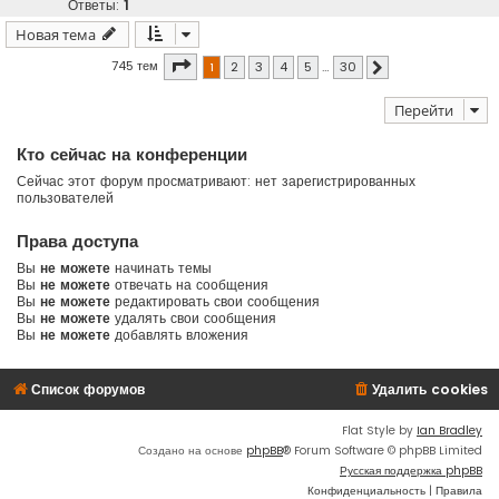
Ответы:
1
Новая тема
Страница
1
из
30
745 тем
1
2
3
4
5
…
30
След.
Перейти
Кто сейчас на конференции
Сейчас этот форум просматривают: нет зарегистрированных
пользователей
Права доступа
Вы
не можете
начинать темы
Вы
не можете
отвечать на сообщения
Вы
не можете
редактировать свои сообщения
Вы
не можете
удалять свои сообщения
Вы
не можете
добавлять вложения
Список форумов
Удалить cookies
Flat Style by
Ian Bradley
Создано на основе
phpBB
® Forum Software © phpBB Limited
Русская поддержка phpBB
Конфиденциальность
|
Правила