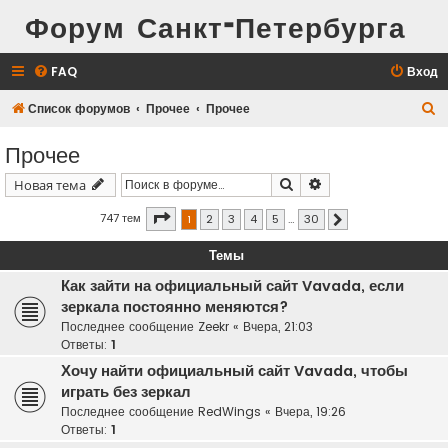
Форум Санкт-Петербурга
FAQ
Вход
П
Список форумов
Прочее
Прочее
о
Прочее
и
Поиск
Расширенный поис
Новая тема
с
к
Страница
1
из
30
747 тем
1
2
3
4
5
…
30
След.
Темы
Как зайти на официальный сайт Vavada, если
зеркала постоянно меняются?
Последнее сообщение
Zeekr
«
Вчера, 21:03
Ответы:
1
Хочу найти официальный сайт Vavada, чтобы
играть без зеркал
Последнее сообщение
RedWings
«
Вчера, 19:26
Ответы:
1