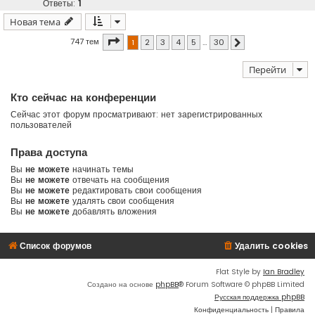
Ответы:
1
Новая тема
Страница
1
из
30
747 тем
1
2
3
4
5
…
30
След.
Перейти
Кто сейчас на конференции
Сейчас этот форум просматривают: нет зарегистрированных
пользователей
Права доступа
Вы
не можете
начинать темы
Вы
не можете
отвечать на сообщения
Вы
не можете
редактировать свои сообщения
Вы
не можете
удалять свои сообщения
Вы
не можете
добавлять вложения
Список форумов
Удалить cookies
Flat Style by
Ian Bradley
Создано на основе
phpBB
® Forum Software © phpBB Limited
Русская поддержка phpBB
Конфиденциальность
|
Правила