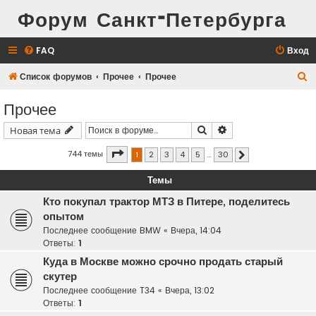
Форум Санкт-Петербурга
FAQ
Вход
П
Список форумов
Прочее
Прочее
о
Прочее
и
Поиск
Расширенный поис
Новая тема
с
к
Страница
1
из
30
744 темы
1
2
3
4
5
…
30
След.
Темы
Кто покупал трактор МТЗ в Питере, поделитесь
опытом
Последнее сообщение
BMW
«
Вчера, 14:04
Ответы:
1
Куда в Москве можно срочно продать старый
скутер
Последнее сообщение
T34
«
Вчера, 13:02
Ответы:
1