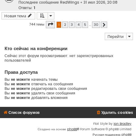
Последнее сообщение
RedWings
«
31 июл 2026, 20:08
Ответы:
1
Новая тема
Страница
1
из
30
744 темы
1
2
3
4
5
…
30
След.
Перейти
Кто сейчас на конференции
Сейчас этот форум просматривают: нет зарегистрированных
пользователей
Права доступа
Вы
не можете
начинать темы
Вы
не можете
отвечать на сообщения
Вы
не можете
редактировать свои сообщения
Вы
не можете
удалять свои сообщения
Вы
не можете
добавлять вложения
Список форумов
Удалить cookies
Flat Style by
Ian Bradley
Создано на основе
phpBB
® Forum Software © phpBB Limited
Русская поддержка phpBB