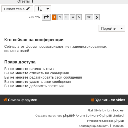
Ответы:
1
Новая тема
Страница
1
из
30
749 тем
1
2
3
4
5
…
30
След.
Перейти
Кто сейчас на конференции
Сейчас этот форум просматривают: нет зарегистрированных
пользователей
Права доступа
Вы
не можете
начинать темы
Вы
не можете
отвечать на сообщения
Вы
не можете
редактировать свои сообщения
Вы
не можете
удалять свои сообщения
Вы
не можете
добавлять вложения
Список форумов
Удалить cookies
Flat Style by
Ian Bradley
Создано на основе
phpBB
® Forum Software © phpBB Limited
Русская поддержка phpBB
Конфиденциальность
|
Правила