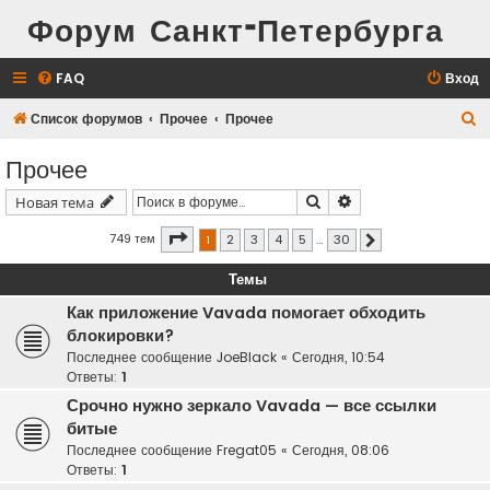
Форум Санкт-Петербурга
FAQ
Вход
П
Список форумов
Прочее
Прочее
о
Прочее
и
Поиск
Расширенный поис
Новая тема
с
к
Страница
1
из
30
749 тем
1
2
3
4
5
…
30
След.
Темы
Как приложение Vavada помогает обходить
блокировки?
Последнее сообщение
JoeBlack
«
Сегодня, 10:54
Ответы:
1
Срочно нужно зеркало Vavada — все ссылки
битые
Последнее сообщение
Fregat05
«
Сегодня, 08:06
Ответы:
1