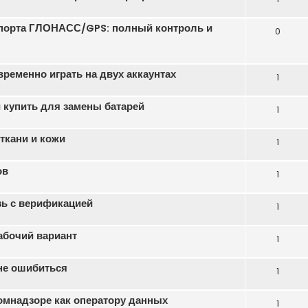
порта ГЛОНАСС/GPS: полный контроль и
0
еменно играть на двух аккаунтах
1
 купить для замены батарей
1
ткани и кожи
1
ов
1
зь с верификацией
1
абочий вариант
1
 не ошибиться
1
омнадзоре как оператору данных
1