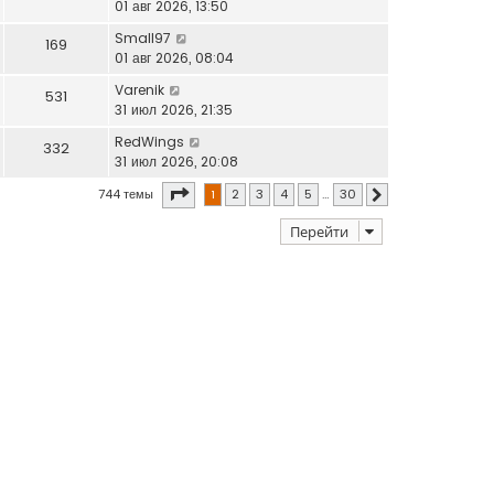
01 авг 2026, 13:50
Small97
169
01 авг 2026, 08:04
Varenik
531
31 июл 2026, 21:35
RedWings
332
31 июл 2026, 20:08
Страница
1
из
30
744 темы
1
2
3
4
5
…
30
След.
Перейти