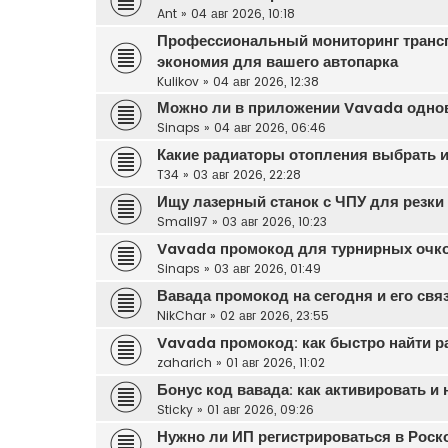
Ant
»
04 авг 2026, 10:18
Профессиональный мониторинг транс
экономия для вашего автопарка
Kulikov
»
04 авг 2026, 12:38
Можно ли в приложении Vavada одновр
Sinaps
»
04 авг 2026, 06:46
Какие радиаторы отопления выбрать и
T34
»
03 авг 2026, 22:28
Ищу лазерный станок с ЧПУ для резки 
Small97
»
03 авг 2026, 10:23
Vavada промокод для турнирных очк
Sinaps
»
03 авг 2026, 01:49
Вавада промокод на сегодня и его свя
NikChar
»
02 авг 2026, 23:55
Vavada промокод: как быстро найти р
zaharich
»
01 авг 2026, 11:02
Бонус код вавада: как активировать и
Sticky
»
01 авг 2026, 09:26
Нужно ли ИП регистрироваться в Роск