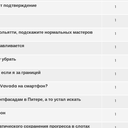
ит подтверждение
1
1
ольятти, подскажите нормальных мастеров
1
навливается
1
 убрать
1
если я за границей
1
ь Vavada на смартфон?
1
тфасадам в Питере, а то устал искать
1
фон
1
атического сохранения прогресса в слотах
1