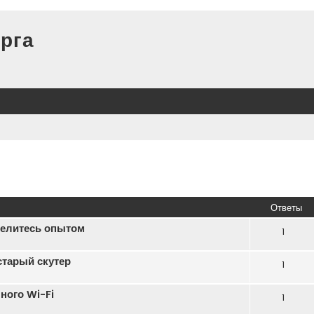
рга
иренный поиск
Ответы
делитесь опытом
1
старый скутер
1
ного Wi-Fi
1