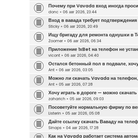
Почему при Vavada вход иногда прос
donc
»
06 авг 2026, 23:44
Вход в вавада требует подтверждения
Sticky
»
06 авг 2026, 20:49
Ищу бригаду для ремонта однушки в Т
Zoomer
»
06 авг 2026, 06:34
Приложение 1xBet на телефон не уста
vicont
»
06 авг 2026, 04:40
Остался бетонный пол в подвале, хочу
Ant
»
06 авг 2026, 03:05
Можно ли скачать Vavada на телефон, 
Ant
»
05 авг 2026, 07:28
Хочу играть в дороге — можно скачат
zaharich
»
05 авг 2026, 09:03
Посоветуйте нормальную фирму по вен
Listerin
»
05 авг 2026, 05:08
Дайте ссылку скачать Ваваду на теле
Sinaps
»
04 авг 2026, 17:28
Как на Vavada работает система автом