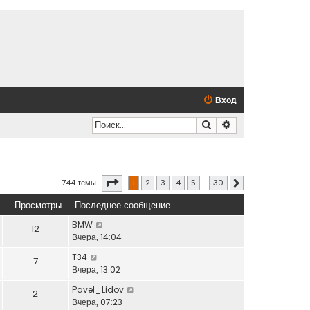
Вход
Поиск
Расширенный по
Страница
1
из
30
744 темы
1
2
3
4
5
…
30
След.
Просмотры
Последнее сообщение
BMW
12
Вчера, 14:04
T34
7
Вчера, 13:02
Pavel_Lidov
2
Вчера, 07:23