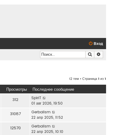
Вход
Поиск
Расширенный по
12 тем • Страница
1
из
1
Просмотры
Последнее сообщение
SpiriT
312
01 авг 2026, 19:50
Gerbalism
31087
22 апр 2025, 11:52
Gerbalism
12570
22 апр 2025, 10:10