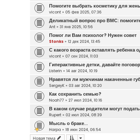
Помогите выбрать косметику для жены
vicont
»
05 фев 2025, 07:36
Деликатный вопрос про ВМС: помогит
Ant
»
31 янв 2025, 10:56
Помог ли Вам психолог? Нужен совет
Stonks
»
12 дек 2024, 13:45
С какого возраста оставлять ребенка 
vicont
»
07 сен 2024, 11:03
Гиперактивные детки, давайте поговор
Listerin
»
14 авг 2024, 10:19
Нравятся ли мужчинам накаченные гу
SergeyK
»
03 авг 2024, 10:20
Как сохранить семью?
Noah77
»
27 июл 2024, 10:16
В каком случае родители могут подать
Rupert
»
02 июл 2024, 08:39
Мысль о браке...
Harpa
»
18 июн 2024, 06:54
Новая тема