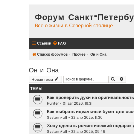
Форум Санкт-Петербу
Все о жизни в Северной столице
Ссылки
FAQ
Список форумов
Прочее
Он и Она
Он и Она
Поиск
Расш
Новая тема
ТЕМЫ
Как проверить духи на оригинальност
Hunter
»
01 авг 2026, 16:31
Как выбрать идеальный букет для осо
SystemFall
»
22 апр 2025, 11:30
Хочу сделать романтический подарок
SystemFall
»
22 апр 2025, 09:48