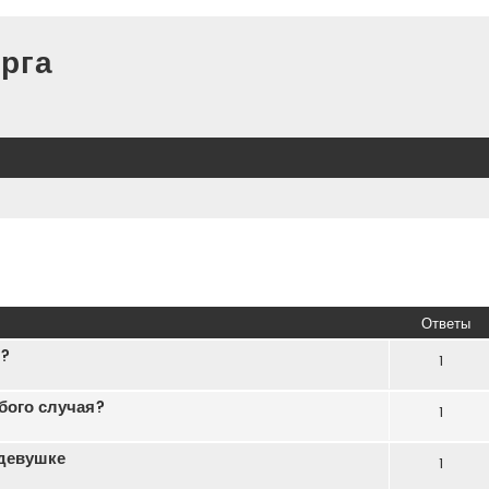
рга
иренный поиск
Ответы
ь?
1
бого случая?
1
 девушке
1