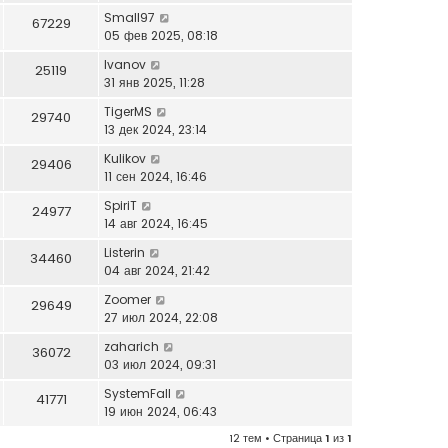
Small97
67229
05 фев 2025, 08:18
Ivanov
25119
31 янв 2025, 11:28
TigerMS
29740
13 дек 2024, 23:14
Kulikov
29406
11 сен 2024, 16:46
SpiriT
24977
14 авг 2024, 16:45
Listerin
34460
04 авг 2024, 21:42
Zoomer
29649
27 июл 2024, 22:08
zaharich
36072
03 июл 2024, 09:31
SystemFall
41771
19 июн 2024, 06:43
12 тем • Страница
1
из
1