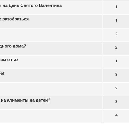
 на День Святого Валентина
1
е разобраться
1
2
одного дома?
2
им о них
1
бы
3
2
 на алименты на детей?
3
4