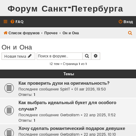
Форум Санкт-Петербурга
FAQ
Вход
П
Список форумов
Прочее
Он и Она
о
Он и Она
и
Поиск
Расширенный поис
Новая тема
с
12 тем • Страница
1
из
1
к
Темы
Как проверить духи на оригинальность?
Последнее сообщение
SpiriT
«
01 авг 2026, 19:50
Ответы:
1
Как выбрать идеальный букет для особого
случая?
Последнее сообщение
Gerbalism
«
22 апр 2025, 11:52
Ответы:
1
Хочу сделать романтический подарок девушке
Последнее сообщение
Gerbalism
«
22 апр 2025, 10:10