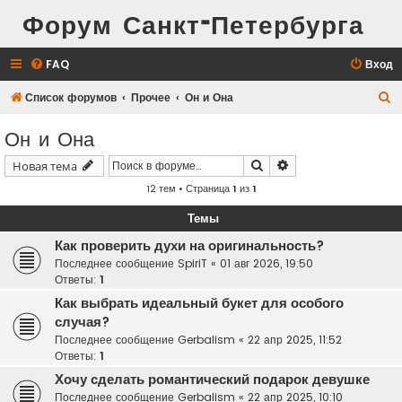
Форум Санкт-Петербурга
FAQ
Вход
П
Список форумов
Прочее
Он и Она
о
Он и Она
и
Поиск
Расширенный поис
Новая тема
с
12 тем • Страница
1
из
1
к
Темы
Как проверить духи на оригинальность?
Последнее сообщение
SpiriT
«
01 авг 2026, 19:50
Ответы:
1
Как выбрать идеальный букет для особого
случая?
Последнее сообщение
Gerbalism
«
22 апр 2025, 11:52
Ответы:
1
Хочу сделать романтический подарок девушке
Последнее сообщение
Gerbalism
«
22 апр 2025, 10:10