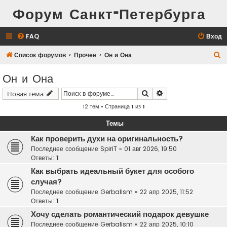
Форум Санкт-Петербурга
FAQ
Вход
П
Список форумов
Прочее
Он и Она
о
Он и Она
и
Поиск
Расширенный поис
Новая тема
с
12 тем • Страница
1
из
1
к
Темы
Как проверить духи на оригинальность?
Последнее сообщение
SpiriT
«
01 авг 2026, 19:50
Ответы:
1
Как выбрать идеальный букет для особого
случая?
Последнее сообщение
Gerbalism
«
22 апр 2025, 11:52
Ответы:
1
Хочу сделать романтический подарок девушке
Последнее сообщение
Gerbalism
«
22 апр 2025, 10:10