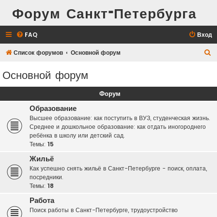
Форум Санкт-Петербурга
FAQ
Вход
П
Список форумов
Основной форум
о
Основной форум
и
с
Форум
к
Образование
Высшее образование: как поступить в ВУЗ, студенческая жизнь.
Среднее и дошкольное образование: как отдать иногороднего
ребёнка в школу или детский сад.
Темы:
15
Жильё
Как успешно снять жильё в Санкт-Петербурге - поиск, оплата,
посредники.
Темы:
18
Работа
Поиск работы в Санкт-Петербурге, трудоустройство