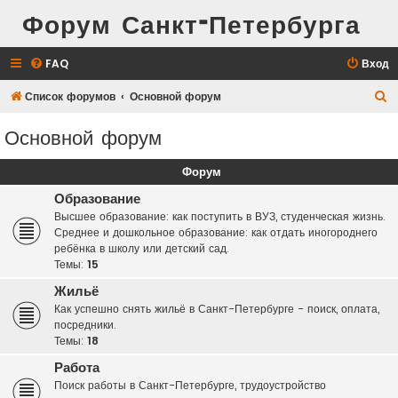
Форум Санкт-Петербурга
FAQ
Вход
П
Список форумов
Основной форум
о
Основной форум
и
с
Форум
к
Образование
Высшее образование: как поступить в ВУЗ, студенческая жизнь.
Среднее и дошкольное образование: как отдать иногороднего
ребёнка в школу или детский сад.
Темы:
15
Жильё
Как успешно снять жильё в Санкт-Петербурге - поиск, оплата,
посредники.
Темы:
18
Работа
Поиск работы в Санкт-Петербурге, трудоустройство