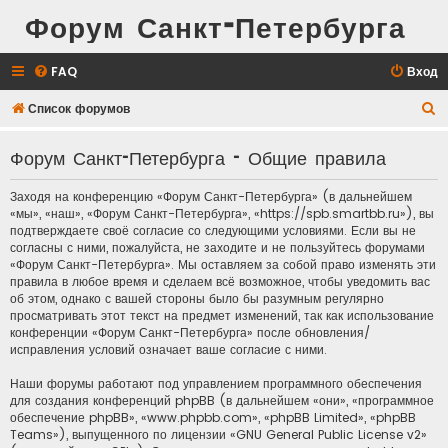
Форум Санкт-Петербурга
FAQ
Вход
П
Список форумов
о
Форум Санкт-Петербурга - Общие правила
и
с
Заходя на конференцию «Форум Санкт-Петербурга» (в дальнейшем
к
«мы», «наш», «Форум Санкт-Петербурга», «https://spb.smartbb.ru»), вы
подтверждаете своё согласие со следующими условиями. Если вы не
согласны с ними, пожалуйста, не заходите и не пользуйтесь форумами
«Форум Санкт-Петербурга». Мы оставляем за собой право изменять эти
правила в любое время и сделаем всё возможное, чтобы уведомить вас
об этом, однако с вашей стороны было бы разумным регулярно
просматривать этот текст на предмет изменений, так как использование
конференции «Форум Санкт-Петербурга» после обновления/
исправления условий означает ваше согласие с ними.
Наши форумы работают под управлением программного обеспечения
для создания конференций phpBB (в дальнейшем «они», «программное
обеспечение phpBB», «www.phpbb.com», «phpBB Limited», «phpBB
Teams»), выпущенного по лицензии «
GNU General Public License v2
»