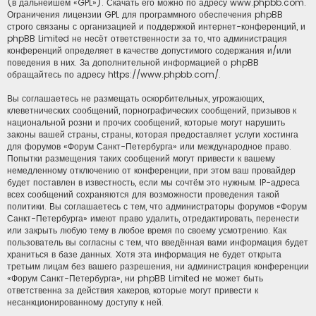
(в дальнейшем «GPL»). Скачать его можно по адресу
www.phpbb.com
.
Ограничения лицензии GPL для программного обеспечения phpBB
строго связаны с организацией и поддержкой интернет-конференций, и
phpBB Limited не несёт ответственности за то, что администрация
конференций определяет в качестве допустимого содержания и/или
поведения в них. За дополнительной информацией о phpBB
обращайтесь по адресу
https://www.phpbb.com/
.
Вы соглашаетесь не размещать оскорбительных, угрожающих,
клеветнических сообщений, порнографических сообщений, призывов к
национальной розни и прочих сообщений, которые могут нарушить
законы вашей страны, страны, которая предоставляет услуги хостинга
для форумов «Форум Санкт-Петербурга» или международное право.
Попытки размещения таких сообщений могут привести к вашему
немедленному отключению от конференции, при этом ваш провайдер
будет поставлен в известность, если мы сочтём это нужным. IP-адреса
всех сообщений сохраняются для возможности проведения такой
политики. Вы соглашаетесь с тем, что администраторы форумов «Форум
Санкт-Петербурга» имеют право удалить, отредактировать, перенести
или закрыть любую тему в любое время по своему усмотрению. Как
пользователь вы согласны с тем, что введённая вами информация будет
храниться в базе данных. Хотя эта информация не будет открыта
третьим лицам без вашего разрешения, ни администрация конференции
«Форум Санкт-Петербурга», ни phpBB Limited не может быть
ответственна за действия хакеров, которые могут привести к
несанкционированному доступу к ней.