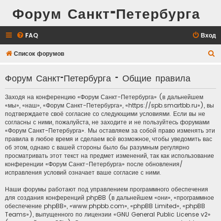
Форум Санкт-Петербурга
FAQ
Вход
П
Список форумов
о
Форум Санкт-Петербурга - Общие правила
и
с
Заходя на конференцию «Форум Санкт-Петербурга» (в дальнейшем
к
«мы», «наш», «Форум Санкт-Петербурга», «https://spb.smartbb.ru»), вы
подтверждаете своё согласие со следующими условиями. Если вы не
согласны с ними, пожалуйста, не заходите и не пользуйтесь форумами
«Форум Санкт-Петербурга». Мы оставляем за собой право изменять эти
правила в любое время и сделаем всё возможное, чтобы уведомить вас
об этом, однако с вашей стороны было бы разумным регулярно
просматривать этот текст на предмет изменений, так как использование
конференции «Форум Санкт-Петербурга» после обновления/
исправления условий означает ваше согласие с ними.
Наши форумы работают под управлением программного обеспечения
для создания конференций phpBB (в дальнейшем «они», «программное
обеспечение phpBB», «www.phpbb.com», «phpBB Limited», «phpBB
Teams»), выпущенного по лицензии «
GNU General Public License v2
»