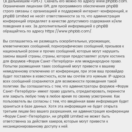
(в дальнейшем «GPL»). Скачать его можно по адресу
www.phpbb.com
.
Ограничения лицензии GPL для программного обеспечения phpBB
строго связаны с организацией и поддержкой интернет-конференций, и
phpBB Limited не несёт ответственности за то, что администрация
конференций определяет в качестве допустимого содержания и/или
поведения в них. За дополнительной информацией о phpBB
обращайтесь по адресу
https://www.phpbb.com/
.
Вы соглашаетесь не размещать оскорбительных, угрожающих,
клеветнических сообщений, порнографических сообщений, призывов к
национальной розни и прочих сообщений, которые могут нарушить
законы вашей страны, страны, которая предоставляет услуги хостинга
для форумов «Форум Санкт-Петербурга» или международное право.
Попытки размещения таких сообщений могут привести к вашему
немедленному отключению от конференции, при этом ваш провайдер
будет поставлен в известность, если мы сочтём это нужным. IP-адреса
всех сообщений сохраняются для возможности проведения такой
политики. Вы соглашаетесь с тем, что администраторы форумов «Форум
Санкт-Петербурга» имеют право удалить, отредактировать, перенести
или закрыть любую тему в любое время по своему усмотрению. Как
пользователь вы согласны с тем, что введённая вами информация будет
храниться в базе данных. Хотя эта информация не будет открыта
третьим лицам без вашего разрешения, ни администрация конференции
«Форум Санкт-Петербурга», ни phpBB Limited не может быть
ответственна за действия хакеров, которые могут привести к
несанкционированному доступу к ней.