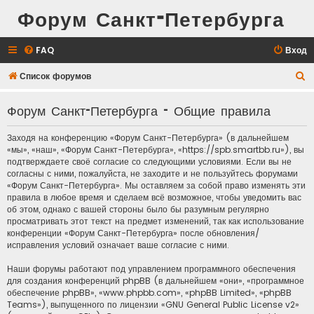
Форум Санкт-Петербурга
FAQ
Вход
П
Список форумов
о
Форум Санкт-Петербурга - Общие правила
и
с
Заходя на конференцию «Форум Санкт-Петербурга» (в дальнейшем
к
«мы», «наш», «Форум Санкт-Петербурга», «https://spb.smartbb.ru»), вы
подтверждаете своё согласие со следующими условиями. Если вы не
согласны с ними, пожалуйста, не заходите и не пользуйтесь форумами
«Форум Санкт-Петербурга». Мы оставляем за собой право изменять эти
правила в любое время и сделаем всё возможное, чтобы уведомить вас
об этом, однако с вашей стороны было бы разумным регулярно
просматривать этот текст на предмет изменений, так как использование
конференции «Форум Санкт-Петербурга» после обновления/
исправления условий означает ваше согласие с ними.
Наши форумы работают под управлением программного обеспечения
для создания конференций phpBB (в дальнейшем «они», «программное
обеспечение phpBB», «www.phpbb.com», «phpBB Limited», «phpBB
Teams»), выпущенного по лицензии «
GNU General Public License v2
»