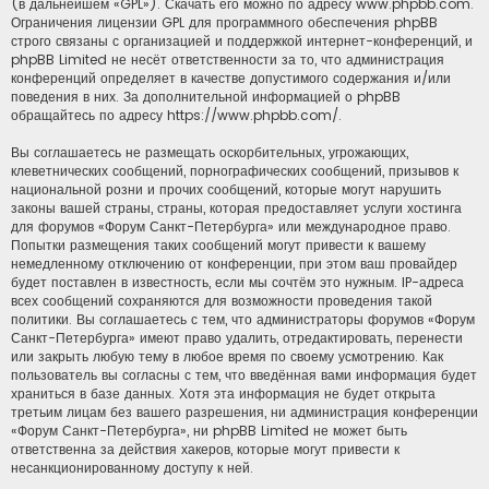
(в дальнейшем «GPL»). Скачать его можно по адресу
www.phpbb.com
.
Ограничения лицензии GPL для программного обеспечения phpBB
строго связаны с организацией и поддержкой интернет-конференций, и
phpBB Limited не несёт ответственности за то, что администрация
конференций определяет в качестве допустимого содержания и/или
поведения в них. За дополнительной информацией о phpBB
обращайтесь по адресу
https://www.phpbb.com/
.
Вы соглашаетесь не размещать оскорбительных, угрожающих,
клеветнических сообщений, порнографических сообщений, призывов к
национальной розни и прочих сообщений, которые могут нарушить
законы вашей страны, страны, которая предоставляет услуги хостинга
для форумов «Форум Санкт-Петербурга» или международное право.
Попытки размещения таких сообщений могут привести к вашему
немедленному отключению от конференции, при этом ваш провайдер
будет поставлен в известность, если мы сочтём это нужным. IP-адреса
всех сообщений сохраняются для возможности проведения такой
политики. Вы соглашаетесь с тем, что администраторы форумов «Форум
Санкт-Петербурга» имеют право удалить, отредактировать, перенести
или закрыть любую тему в любое время по своему усмотрению. Как
пользователь вы согласны с тем, что введённая вами информация будет
храниться в базе данных. Хотя эта информация не будет открыта
третьим лицам без вашего разрешения, ни администрация конференции
«Форум Санкт-Петербурга», ни phpBB Limited не может быть
ответственна за действия хакеров, которые могут привести к
несанкционированному доступу к ней.