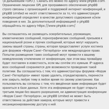
(в дальнейшем «GPL»). Скачать его можно по адресу
www.phpbb.com
.
Ограничения лицензии GPL для программного обеспечения phpBB
строго связаны с организацией и поддержкой интернет-конференций, и
phpBB Limited не несёт ответственности за то, что администрация
конференций определяет в качестве допустимого содержания и/или
поведения в них. За дополнительной информацией о phpBB
обращайтесь по адресу
https://www.phpbb.com/
.
Вы соглашаетесь не размещать оскорбительных, угрожающих,
клеветнических сообщений, порнографических сообщений, призывов к
национальной розни и прочих сообщений, которые могут нарушить
законы вашей страны, страны, которая предоставляет услуги хостинга
для форумов «Форум Санкт-Петербурга» или международное право.
Попытки размещения таких сообщений могут привести к вашему
немедленному отключению от конференции, при этом ваш провайдер
будет поставлен в известность, если мы сочтём это нужным. IP-адреса
всех сообщений сохраняются для возможности проведения такой
политики. Вы соглашаетесь с тем, что администраторы форумов «Форум
Санкт-Петербурга» имеют право удалить, отредактировать, перенести
или закрыть любую тему в любое время по своему усмотрению. Как
пользователь вы согласны с тем, что введённая вами информация будет
храниться в базе данных. Хотя эта информация не будет открыта
третьим лицам без вашего разрешения, ни администрация конференции
«Форум Санкт-Петербурга», ни phpBB Limited не может быть
ответственна за действия хакеров, которые могут привести к
несанкционированному доступу к ней.