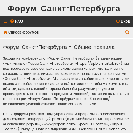
Форум Санкт-Петербурга
FAQ
Вход
П
Список форумов
о
Форум Санкт-Петербурга - Общие правила
и
с
Заходя на конференцию «Форум Санкт-Петербурга» (в дальнейшем
к
«мы», «наш», «Форум Санкт-Петербурга», «https://spb.smartbb.ru»), вы
подтверждаете своё согласие со следующими условиями. Если вы не
согласны с ними, пожалуйста, не заходите и не пользуйтесь форумами
«Форум Санкт-Петербурга». Мы оставляем за собой право изменять эти
правила в любое время и сделаем всё возможное, чтобы уведомить вас
об этом, однако с вашей стороны было бы разумным регулярно
просматривать этот текст на предмет изменений, так как использование
конференции «Форум Санкт-Петербурга» после обновления/
исправления условий означает ваше согласие с ними.
Наши форумы работают под управлением программного обеспечения
для создания конференций phpBB (в дальнейшем «они», «программное
обеспечение phpBB», «www.phpbb.com», «phpBB Limited», «phpBB
Teams»), выпущенного по лицензии «
GNU General Public License v2
»