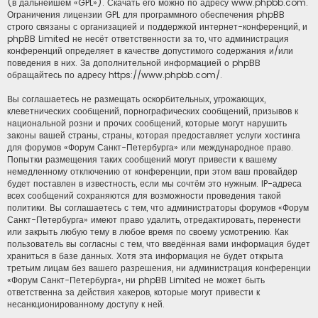
(в дальнейшем «GPL»). Скачать его можно по адресу
www.phpbb.com
.
Ограничения лицензии GPL для программного обеспечения phpBB
строго связаны с организацией и поддержкой интернет-конференций, и
phpBB Limited не несёт ответственности за то, что администрация
конференций определяет в качестве допустимого содержания и/или
поведения в них. За дополнительной информацией о phpBB
обращайтесь по адресу
https://www.phpbb.com/
.
Вы соглашаетесь не размещать оскорбительных, угрожающих,
клеветнических сообщений, порнографических сообщений, призывов к
национальной розни и прочих сообщений, которые могут нарушить
законы вашей страны, страны, которая предоставляет услуги хостинга
для форумов «Форум Санкт-Петербурга» или международное право.
Попытки размещения таких сообщений могут привести к вашему
немедленному отключению от конференции, при этом ваш провайдер
будет поставлен в известность, если мы сочтём это нужным. IP-адреса
всех сообщений сохраняются для возможности проведения такой
политики. Вы соглашаетесь с тем, что администраторы форумов «Форум
Санкт-Петербурга» имеют право удалить, отредактировать, перенести
или закрыть любую тему в любое время по своему усмотрению. Как
пользователь вы согласны с тем, что введённая вами информация будет
храниться в базе данных. Хотя эта информация не будет открыта
третьим лицам без вашего разрешения, ни администрация конференции
«Форум Санкт-Петербурга», ни phpBB Limited не может быть
ответственна за действия хакеров, которые могут привести к
несанкционированному доступу к ней.