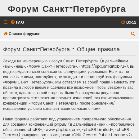
Форум Санкт-Петербурга
FAQ
Вход
П
Список форумов
о
Форум Санкт-Петербурга - Общие правила
и
с
Заходя на конференцию «Форум Санкт-Петербурга» (в дальнейшем
к
«мы», «наш», «Форум Санкт-Петербурга», «https://spb.smartbb.ru»), вы
подтверждаете своё согласие со следующими условиями. Если вы не
согласны с ними, пожалуйста, не заходите и не пользуйтесь форумами
«Форум Санкт-Петербурга». Мы оставляем за собой право изменять эти
правила в любое время и сделаем всё возможное, чтобы уведомить вас
об этом, однако с вашей стороны было бы разумным регулярно
просматривать этот текст на предмет изменений, так как использование
конференции «Форум Санкт-Петербурга» после обновления/
исправления условий означает ваше согласие с ними.
Наши форумы работают под управлением программного обеспечения
для создания конференций phpBB (в дальнейшем «они», «программное
обеспечение phpBB», «www.phpbb.com», «phpBB Limited», «phpBB
Teams»), выпущенного по лицензии «
GNU General Public License v2
»