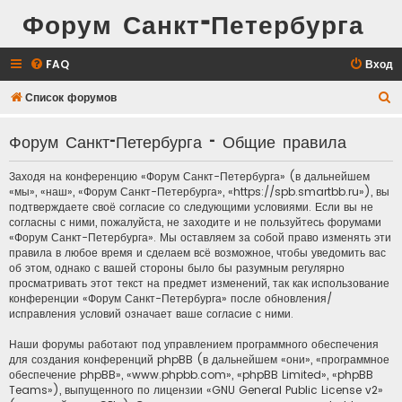
Форум Санкт-Петербурга
FAQ
Вход
П
Список форумов
о
Форум Санкт-Петербурга - Общие правила
и
с
Заходя на конференцию «Форум Санкт-Петербурга» (в дальнейшем
к
«мы», «наш», «Форум Санкт-Петербурга», «https://spb.smartbb.ru»), вы
подтверждаете своё согласие со следующими условиями. Если вы не
согласны с ними, пожалуйста, не заходите и не пользуйтесь форумами
«Форум Санкт-Петербурга». Мы оставляем за собой право изменять эти
правила в любое время и сделаем всё возможное, чтобы уведомить вас
об этом, однако с вашей стороны было бы разумным регулярно
просматривать этот текст на предмет изменений, так как использование
конференции «Форум Санкт-Петербурга» после обновления/
исправления условий означает ваше согласие с ними.
Наши форумы работают под управлением программного обеспечения
для создания конференций phpBB (в дальнейшем «они», «программное
обеспечение phpBB», «www.phpbb.com», «phpBB Limited», «phpBB
Teams»), выпущенного по лицензии «
GNU General Public License v2
»