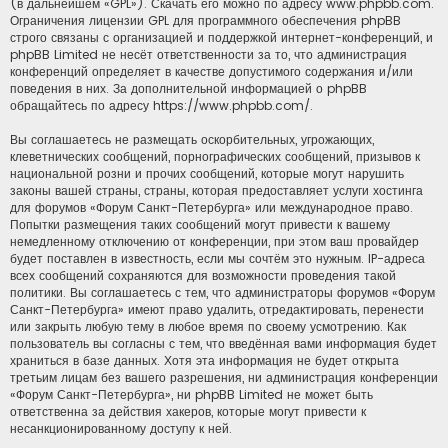
(в дальнейшем «GPL»). Скачать его можно по адресу
www.phpbb.com
.
Ограничения лицензии GPL для программного обеспечения phpBB
строго связаны с организацией и поддержкой интернет-конференций, и
phpBB Limited не несёт ответственности за то, что администрация
конференций определяет в качестве допустимого содержания и/или
поведения в них. За дополнительной информацией о phpBB
обращайтесь по адресу
https://www.phpbb.com/
.
Вы соглашаетесь не размещать оскорбительных, угрожающих,
клеветнических сообщений, порнографических сообщений, призывов к
национальной розни и прочих сообщений, которые могут нарушить
законы вашей страны, страны, которая предоставляет услуги хостинга
для форумов «Форум Санкт-Петербурга» или международное право.
Попытки размещения таких сообщений могут привести к вашему
немедленному отключению от конференции, при этом ваш провайдер
будет поставлен в известность, если мы сочтём это нужным. IP-адреса
всех сообщений сохраняются для возможности проведения такой
политики. Вы соглашаетесь с тем, что администраторы форумов «Форум
Санкт-Петербурга» имеют право удалить, отредактировать, перенести
или закрыть любую тему в любое время по своему усмотрению. Как
пользователь вы согласны с тем, что введённая вами информация будет
храниться в базе данных. Хотя эта информация не будет открыта
третьим лицам без вашего разрешения, ни администрация конференции
«Форум Санкт-Петербурга», ни phpBB Limited не может быть
ответственна за действия хакеров, которые могут привести к
несанкционированному доступу к ней.