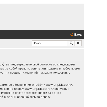
Вход
Поиск
Расширенный по
u»), вы подтверждаете своё согласие со следующими
яем за собой право изменять эти правила в любое время
кст на предмет изменений, так как использование
ограммное обеспечение phpBB», «www.phpbb.com»,
о можно по адресу
www.phpbb.com
. Ограничения
mited не несёт ответственности за то, что
ией о phpBB обращайтесь по адресу