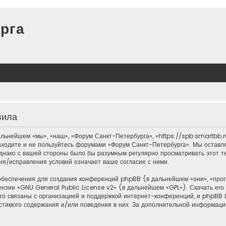
рга
вила
ьнейшем «мы», «наш», «Форум Санкт-Петербурга», «https://spb.smartbb.r
 заходите и не пользуйтесь форумами «Форум Санкт-Петербурга». Мы оставл
однако с вашей стороны было бы разумным регулярно просматривать этот те
я/исправления условий означает ваше согласие с ними.
обеспечения для создания конференций phpBB (в дальнейшем «они», «пр
ензии «
GNU General Public License v2
» (в дальнейшем «GPL»). Скачать ег
о связаны с организацией и поддержкой интернет-конференций, и phpBB Li
стимого содержания и/или поведения в них. За дополнительной информац