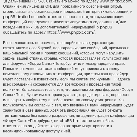
(в дальнейшем «GPL»). Скачать его можно по адресу
www.phpbb.com
.
Ограничения лицензии GPL для программного обеспечения phpBB
строго связаны с организацией и поддержкой интернет-конференций, и
phpBB Limited не несёт ответственности за то, что администрация
конференций определяет в качестве допустимого содержания и/или
поведения в них. За дополнительной информацией о phpBB
обращайтесь по адресу
https://www.phpbb.com/
.
Вы соглашаетесь не размещать оскорбительных, угрожающих,
клеветнических сообщений, порнографических сообщений, призывов к
национальной розни и прочих сообщений, которые могут нарушить
законы вашей страны, страны, которая предоставляет услуги хостинга
для форумов «Форум Санкт-Петербурга» или международное право.
Попытки размещения таких сообщений могут привести к вашему
немедленному отключению от конференции, при этом ваш провайдер
будет поставлен в известность, если мы сочтём это нужным. IP-адреса
всех сообщений сохраняются для возможности проведения такой
политики. Вы соглашаетесь с тем, что администраторы форумов «Форум
Санкт-Петербурга» имеют право удалить, отредактировать, перенести
или закрыть любую тему в любое время по своему усмотрению. Как
пользователь вы согласны с тем, что введённая вами информация будет
храниться в базе данных. Хотя эта информация не будет открыта
третьим лицам без вашего разрешения, ни администрация конференции
«Форум Санкт-Петербурга», ни phpBB Limited не может быть
ответственна за действия хакеров, которые могут привести к
несанкционированному доступу к ней.