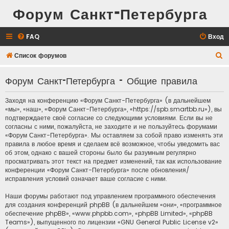
Форум Санкт-Петербурга
FAQ
Вход
П
Список форумов
о
Форум Санкт-Петербурга - Общие правила
и
с
Заходя на конференцию «Форум Санкт-Петербурга» (в дальнейшем
к
«мы», «наш», «Форум Санкт-Петербурга», «https://spb.smartbb.ru»), вы
подтверждаете своё согласие со следующими условиями. Если вы не
согласны с ними, пожалуйста, не заходите и не пользуйтесь форумами
«Форум Санкт-Петербурга». Мы оставляем за собой право изменять эти
правила в любое время и сделаем всё возможное, чтобы уведомить вас
об этом, однако с вашей стороны было бы разумным регулярно
просматривать этот текст на предмет изменений, так как использование
конференции «Форум Санкт-Петербурга» после обновления/
исправления условий означает ваше согласие с ними.
Наши форумы работают под управлением программного обеспечения
для создания конференций phpBB (в дальнейшем «они», «программное
обеспечение phpBB», «www.phpbb.com», «phpBB Limited», «phpBB
Teams»), выпущенного по лицензии «
GNU General Public License v2
»