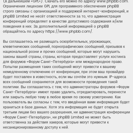
(в дальнейшем «GPL»). Скачать его можно по адресу
www.phpbb.com
.
Ограничения лицензии GPL для программного обеспечения phpBB
строго связаны с организацией и поддержкой интернет-конференций, и
phpBB Limited не несёт ответственности за то, что администрация
конференций определяет в качестве допустимого содержания и/или
поведения в них. За дополнительной информацией о phpBB
обращайтесь по адресу
https://www.phpbb.com/
.
Вы соглашаетесь не размещать оскорбительных, угрожающих,
клеветнических сообщений, порнографических сообщений, призывов к
национальной розни и прочих сообщений, которые могут нарушить
законы вашей страны, страны, которая предоставляет услуги хостинга
для форумов «Форум Санкт-Петербурга» или международное право.
Попытки размещения таких сообщений могут привести к вашему
немедленному отключению от конференции, при этом ваш провайдер
будет поставлен в известность, если мы сочтём это нужным. IP-адреса
всех сообщений сохраняются для возможности проведения такой
политики. Вы соглашаетесь с тем, что администраторы форумов «Форум
Санкт-Петербурга» имеют право удалить, отредактировать, перенести
или закрыть любую тему в любое время по своему усмотрению. Как
пользователь вы согласны с тем, что введённая вами информация будет
храниться в базе данных. Хотя эта информация не будет открыта
третьим лицам без вашего разрешения, ни администрация конференции
«Форум Санкт-Петербурга», ни phpBB Limited не может быть
ответственна за действия хакеров, которые могут привести к
несанкционированному доступу к ней.