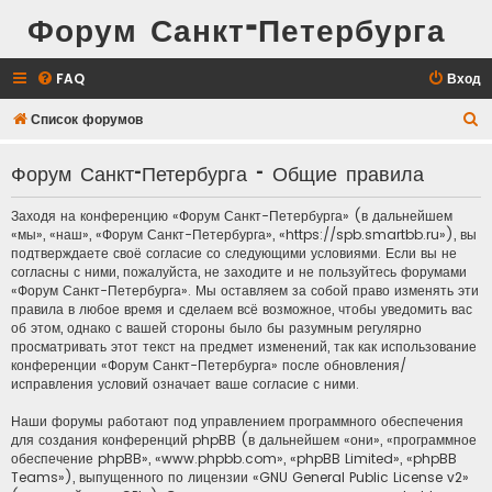
Форум Санкт-Петербурга
FAQ
Вход
П
Список форумов
о
Форум Санкт-Петербурга - Общие правила
и
с
Заходя на конференцию «Форум Санкт-Петербурга» (в дальнейшем
к
«мы», «наш», «Форум Санкт-Петербурга», «https://spb.smartbb.ru»), вы
подтверждаете своё согласие со следующими условиями. Если вы не
согласны с ними, пожалуйста, не заходите и не пользуйтесь форумами
«Форум Санкт-Петербурга». Мы оставляем за собой право изменять эти
правила в любое время и сделаем всё возможное, чтобы уведомить вас
об этом, однако с вашей стороны было бы разумным регулярно
просматривать этот текст на предмет изменений, так как использование
конференции «Форум Санкт-Петербурга» после обновления/
исправления условий означает ваше согласие с ними.
Наши форумы работают под управлением программного обеспечения
для создания конференций phpBB (в дальнейшем «они», «программное
обеспечение phpBB», «www.phpbb.com», «phpBB Limited», «phpBB
Teams»), выпущенного по лицензии «
GNU General Public License v2
»