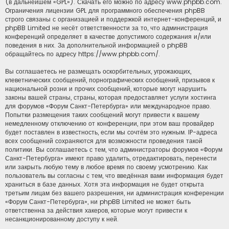
(в дальнейшем «GPL»). Скачать его можно по адресу
www.phpbb.com
.
Ограничения лицензии GPL для программного обеспечения phpBB
строго связаны с организацией и поддержкой интернет-конференций, и
phpBB Limited не несёт ответственности за то, что администрация
конференций определяет в качестве допустимого содержания и/или
поведения в них. За дополнительной информацией о phpBB
обращайтесь по адресу
https://www.phpbb.com/
.
Вы соглашаетесь не размещать оскорбительных, угрожающих,
клеветнических сообщений, порнографических сообщений, призывов к
национальной розни и прочих сообщений, которые могут нарушить
законы вашей страны, страны, которая предоставляет услуги хостинга
для форумов «Форум Санкт-Петербурга» или международное право.
Попытки размещения таких сообщений могут привести к вашему
немедленному отключению от конференции, при этом ваш провайдер
будет поставлен в известность, если мы сочтём это нужным. IP-адреса
всех сообщений сохраняются для возможности проведения такой
политики. Вы соглашаетесь с тем, что администраторы форумов «Форум
Санкт-Петербурга» имеют право удалить, отредактировать, перенести
или закрыть любую тему в любое время по своему усмотрению. Как
пользователь вы согласны с тем, что введённая вами информация будет
храниться в базе данных. Хотя эта информация не будет открыта
третьим лицам без вашего разрешения, ни администрация конференции
«Форум Санкт-Петербурга», ни phpBB Limited не может быть
ответственна за действия хакеров, которые могут привести к
несанкционированному доступу к ней.