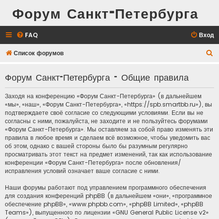
Форум Санкт-Петербурга
FAQ
Вход
П
Список форумов
о
Форум Санкт-Петербурга - Общие правила
и
с
Заходя на конференцию «Форум Санкт-Петербурга» (в дальнейшем
к
«мы», «наш», «Форум Санкт-Петербурга», «https://spb.smartbb.ru»), вы
подтверждаете своё согласие со следующими условиями. Если вы не
согласны с ними, пожалуйста, не заходите и не пользуйтесь форумами
«Форум Санкт-Петербурга». Мы оставляем за собой право изменять эти
правила в любое время и сделаем всё возможное, чтобы уведомить вас
об этом, однако с вашей стороны было бы разумным регулярно
просматривать этот текст на предмет изменений, так как использование
конференции «Форум Санкт-Петербурга» после обновления/
исправления условий означает ваше согласие с ними.
Наши форумы работают под управлением программного обеспечения
для создания конференций phpBB (в дальнейшем «они», «программное
обеспечение phpBB», «www.phpbb.com», «phpBB Limited», «phpBB
Teams»), выпущенного по лицензии «
GNU General Public License v2
»