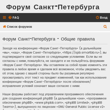
Форум Санкт-Петербурга
FAQ
Вход
П
Список форумов
о
Форум Санкт-Петербурга - Общие правила
и
с
Заходя на конференцию «Форум Санкт-Петербурга» (в дальнейшем
к
«мы», «наш», «Форум Санкт-Петербурга», «https://spb.smartbb.ru»), вы
подтверждаете своё согласие со следующими условиями. Если вы не
согласны с ними, пожалуйста, не заходите и не пользуйтесь форумами
«Форум Санкт-Петербурга». Мы оставляем за собой право изменять эти
правила в любое время и сделаем всё возможное, чтобы уведомить вас
об этом, однако с вашей стороны было бы разумным регулярно
просматривать этот текст на предмет изменений, так как использование
конференции «Форум Санкт-Петербурга» после обновления/
исправления условий означает ваше согласие с ними.
Наши форумы работают под управлением программного обеспечения
для создания конференций phpBB (в дальнейшем «они», «программное
обеспечение phpBB», «www.phpbb.com», «phpBB Limited», «phpBB
Teams»), выпущенного по лицензии «
GNU General Public License v2
»