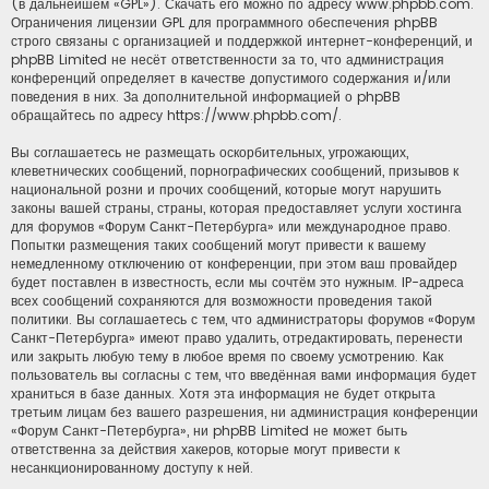
(в дальнейшем «GPL»). Скачать его можно по адресу
www.phpbb.com
.
Ограничения лицензии GPL для программного обеспечения phpBB
строго связаны с организацией и поддержкой интернет-конференций, и
phpBB Limited не несёт ответственности за то, что администрация
конференций определяет в качестве допустимого содержания и/или
поведения в них. За дополнительной информацией о phpBB
обращайтесь по адресу
https://www.phpbb.com/
.
Вы соглашаетесь не размещать оскорбительных, угрожающих,
клеветнических сообщений, порнографических сообщений, призывов к
национальной розни и прочих сообщений, которые могут нарушить
законы вашей страны, страны, которая предоставляет услуги хостинга
для форумов «Форум Санкт-Петербурга» или международное право.
Попытки размещения таких сообщений могут привести к вашему
немедленному отключению от конференции, при этом ваш провайдер
будет поставлен в известность, если мы сочтём это нужным. IP-адреса
всех сообщений сохраняются для возможности проведения такой
политики. Вы соглашаетесь с тем, что администраторы форумов «Форум
Санкт-Петербурга» имеют право удалить, отредактировать, перенести
или закрыть любую тему в любое время по своему усмотрению. Как
пользователь вы согласны с тем, что введённая вами информация будет
храниться в базе данных. Хотя эта информация не будет открыта
третьим лицам без вашего разрешения, ни администрация конференции
«Форум Санкт-Петербурга», ни phpBB Limited не может быть
ответственна за действия хакеров, которые могут привести к
несанкционированному доступу к ней.