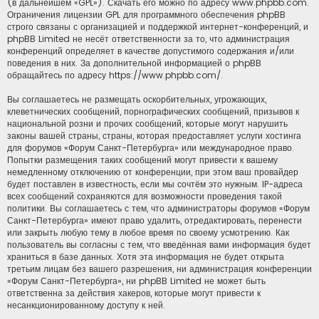
(в дальнейшем «GPL»). Скачать его можно по адресу
www.phpbb.com
.
Ограничения лицензии GPL для программного обеспечения phpBB
строго связаны с организацией и поддержкой интернет-конференций, и
phpBB Limited не несёт ответственности за то, что администрация
конференций определяет в качестве допустимого содержания и/или
поведения в них. За дополнительной информацией о phpBB
обращайтесь по адресу
https://www.phpbb.com/
.
Вы соглашаетесь не размещать оскорбительных, угрожающих,
клеветнических сообщений, порнографических сообщений, призывов к
национальной розни и прочих сообщений, которые могут нарушить
законы вашей страны, страны, которая предоставляет услуги хостинга
для форумов «Форум Санкт-Петербурга» или международное право.
Попытки размещения таких сообщений могут привести к вашему
немедленному отключению от конференции, при этом ваш провайдер
будет поставлен в известность, если мы сочтём это нужным. IP-адреса
всех сообщений сохраняются для возможности проведения такой
политики. Вы соглашаетесь с тем, что администраторы форумов «Форум
Санкт-Петербурга» имеют право удалить, отредактировать, перенести
или закрыть любую тему в любое время по своему усмотрению. Как
пользователь вы согласны с тем, что введённая вами информация будет
храниться в базе данных. Хотя эта информация не будет открыта
третьим лицам без вашего разрешения, ни администрация конференции
«Форум Санкт-Петербурга», ни phpBB Limited не может быть
ответственна за действия хакеров, которые могут привести к
несанкционированному доступу к ней.