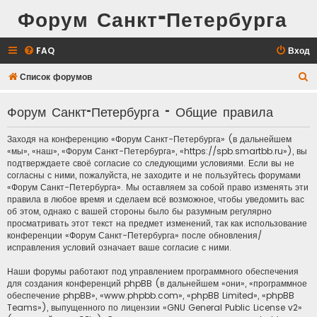
Форум Санкт-Петербурга
FAQ
Вход
П
Список форумов
о
Форум Санкт-Петербурга - Общие правила
и
с
Заходя на конференцию «Форум Санкт-Петербурга» (в дальнейшем
к
«мы», «наш», «Форум Санкт-Петербурга», «https://spb.smartbb.ru»), вы
подтверждаете своё согласие со следующими условиями. Если вы не
согласны с ними, пожалуйста, не заходите и не пользуйтесь форумами
«Форум Санкт-Петербурга». Мы оставляем за собой право изменять эти
правила в любое время и сделаем всё возможное, чтобы уведомить вас
об этом, однако с вашей стороны было бы разумным регулярно
просматривать этот текст на предмет изменений, так как использование
конференции «Форум Санкт-Петербурга» после обновления/
исправления условий означает ваше согласие с ними.
Наши форумы работают под управлением программного обеспечения
для создания конференций phpBB (в дальнейшем «они», «программное
обеспечение phpBB», «www.phpbb.com», «phpBB Limited», «phpBB
Teams»), выпущенного по лицензии «
GNU General Public License v2
»