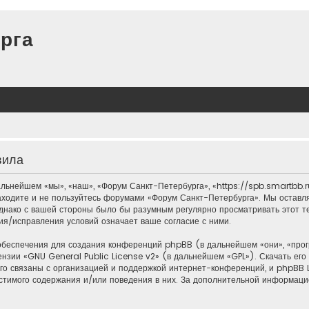
рга
вила
ьнейшем «мы», «наш», «Форум Санкт-Петербурга», «https://spb.smartbb.r
 заходите и не пользуйтесь форумами «Форум Санкт-Петербурга». Мы оставл
однако с вашей стороны было бы разумным регулярно просматривать этот те
я/исправления условий означает ваше согласие с ними.
обеспечения для создания конференций phpBB (в дальнейшем «они», «пр
ензии «
GNU General Public License v2
» (в дальнейшем «GPL»). Скачать ег
о связаны с организацией и поддержкой интернет-конференций, и phpBB Li
стимого содержания и/или поведения в них. За дополнительной информац