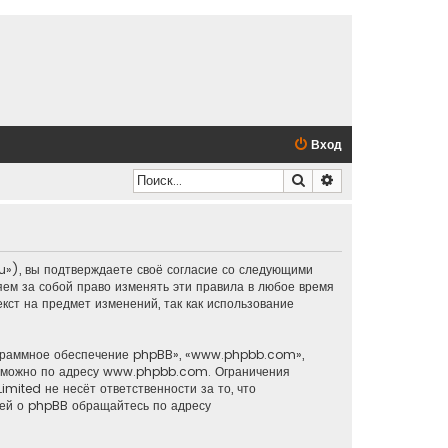
Вход
Поиск
Расширенный по
u»), вы подтверждаете своё согласие со следующими
яем за собой право изменять эти правила в любое время
кст на предмет изменений, так как использование
ограммное обеспечение phpBB», «www.phpbb.com»,
о можно по адресу
www.phpbb.com
. Ограничения
mited не несёт ответственности за то, что
ией о phpBB обращайтесь по адресу