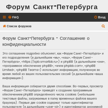
Форум Санкт-Петербурга
FAQ
Вход
П
Список форумов
о
Форум Санкт-Петербурга - Соглашение о
и
конфиденциальности
с
к
Это соглашение подробно объясняет, как «Форум Санкт-Петербурга» и
его подразделения (в дальнейшем «мы», «наш», «Форум Санкт-
Петербурга», «https://spb.smartbb.ru») и phpBB (в дальнейшем «они»,
«программное обеспечение phpBB», «www.phpbb.com», «phpBB
Limited», «phpBB Teams») используют информацию, полученную во
время любой из ваших пользовательских сессий (в дальнейшем «ваша
информация»).
Ваша информация собирается двумя способами. Во-первых, просмотр
«Форум Санкт-Петербурга» приведёт к созданию программным
обеспечением phpBB определённого числа cookies (небольшие
текстовые файлы, загружаемые в папку временных файлов вашего
браузера). Первые две cookie содержат только идентификатор
пользователя (в дальнейшем «user-id») и идентификатор анонимной