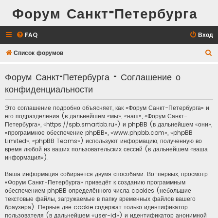
Форум Санкт-Петербурга
FAQ
Вход
П
Список форумов
о
Форум Санкт-Петербурга - Соглашение о
и
конфиденциальности
с
к
Это соглашение подробно объясняет, как «Форум Санкт-Петербурга» и
его подразделения (в дальнейшем «мы», «наш», «Форум Санкт-
Петербурга», «https://spb.smartbb.ru») и phpBB (в дальнейшем «они»,
«программное обеспечение phpBB», «www.phpbb.com», «phpBB
Limited», «phpBB Teams») используют информацию, полученную во
время любой из ваших пользовательских сессий (в дальнейшем «ваша
информация»).
Ваша информация собирается двумя способами. Во-первых, просмотр
«Форум Санкт-Петербурга» приведёт к созданию программным
обеспечением phpBB определённого числа cookies (небольшие
текстовые файлы, загружаемые в папку временных файлов вашего
браузера). Первые две cookie содержат только идентификатор
пользователя (в дальнейшем «user-id») и идентификатор анонимной