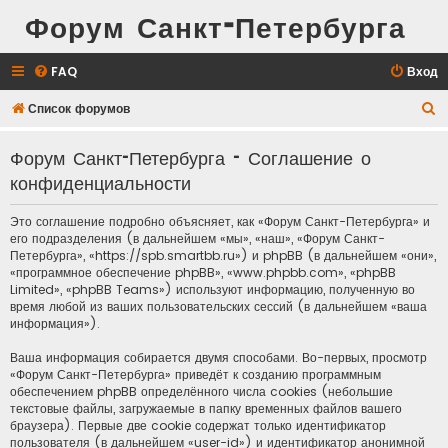
Форум Санкт-Петербурга
FAQ
Вход
П
Список форумов
о
Форум Санкт-Петербурга - Соглашение о
и
конфиденциальности
с
к
Это соглашение подробно объясняет, как «Форум Санкт-Петербурга» и
его подразделения (в дальнейшем «мы», «наш», «Форум Санкт-
Петербурга», «https://spb.smartbb.ru») и phpBB (в дальнейшем «они»,
«программное обеспечение phpBB», «www.phpbb.com», «phpBB
Limited», «phpBB Teams») используют информацию, полученную во
время любой из ваших пользовательских сессий (в дальнейшем «ваша
информация»).
Ваша информация собирается двумя способами. Во-первых, просмотр
«Форум Санкт-Петербурга» приведёт к созданию программным
обеспечением phpBB определённого числа cookies (небольшие
текстовые файлы, загружаемые в папку временных файлов вашего
браузера). Первые две cookie содержат только идентификатор
пользователя (в дальнейшем «user-id») и идентификатор анонимной