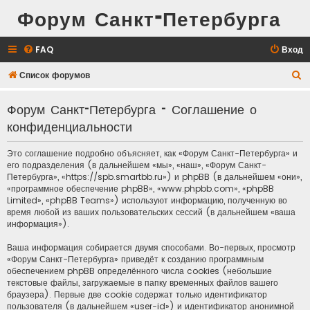
Форум Санкт-Петербурга
FAQ
Вход
П
Список форумов
о
Форум Санкт-Петербурга - Соглашение о
и
конфиденциальности
с
к
Это соглашение подробно объясняет, как «Форум Санкт-Петербурга» и
его подразделения (в дальнейшем «мы», «наш», «Форум Санкт-
Петербурга», «https://spb.smartbb.ru») и phpBB (в дальнейшем «они»,
«программное обеспечение phpBB», «www.phpbb.com», «phpBB
Limited», «phpBB Teams») используют информацию, полученную во
время любой из ваших пользовательских сессий (в дальнейшем «ваша
информация»).
Ваша информация собирается двумя способами. Во-первых, просмотр
«Форум Санкт-Петербурга» приведёт к созданию программным
обеспечением phpBB определённого числа cookies (небольшие
текстовые файлы, загружаемые в папку временных файлов вашего
браузера). Первые две cookie содержат только идентификатор
пользователя (в дальнейшем «user-id») и идентификатор анонимной