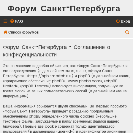
Форум Санкт-Петербурга
FAQ
Вход
П
Список форумов
о
Форум Санкт-Петербурга - Соглашение о
и
конфиденциальности
с
к
Это соглашение подробно объясняет, как «Форум Санкт-Петербурга» и
его подразделения (в дальнейшем «мы», «наш», «Форум Санкт-
Петербурга», «https://spb.smartbb.ru») и phpBB (в дальнейшем «они»,
«программное обеспечение phpBB», «www.phpbb.com», «phpBB
Limited», «phpBB Teams») используют информацию, полученную во
время любой из ваших пользовательских сессий (в дальнейшем «ваша
информация»).
Ваша информация собирается двумя способами. Во-первых, просмотр
«Форум Санкт-Петербурга» приведёт к созданию программным
обеспечением phpBB определённого числа cookies (небольшие
текстовые файлы, загружаемые в папку временных файлов вашего
браузера). Первые две cookie содержат только идентификатор
пользователя (в дальнейшем «user-id») и идентификатор анонимной