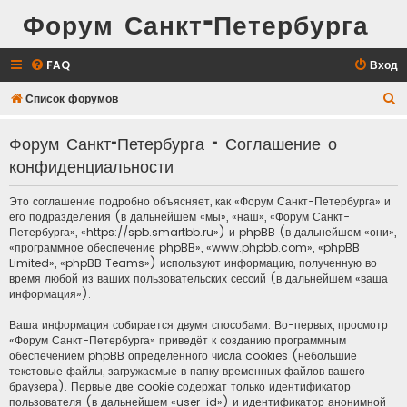
Форум Санкт-Петербурга
FAQ
Вход
П
Список форумов
о
Форум Санкт-Петербурга - Соглашение о
и
конфиденциальности
с
к
Это соглашение подробно объясняет, как «Форум Санкт-Петербурга» и
его подразделения (в дальнейшем «мы», «наш», «Форум Санкт-
Петербурга», «https://spb.smartbb.ru») и phpBB (в дальнейшем «они»,
«программное обеспечение phpBB», «www.phpbb.com», «phpBB
Limited», «phpBB Teams») используют информацию, полученную во
время любой из ваших пользовательских сессий (в дальнейшем «ваша
информация»).
Ваша информация собирается двумя способами. Во-первых, просмотр
«Форум Санкт-Петербурга» приведёт к созданию программным
обеспечением phpBB определённого числа cookies (небольшие
текстовые файлы, загружаемые в папку временных файлов вашего
браузера). Первые две cookie содержат только идентификатор
пользователя (в дальнейшем «user-id») и идентификатор анонимной