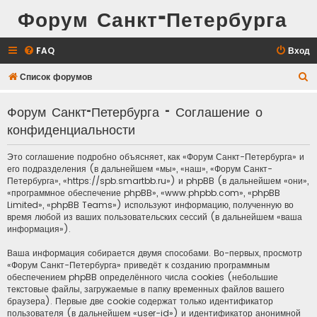
Форум Санкт-Петербурга
FAQ
Вход
П
Список форумов
о
Форум Санкт-Петербурга - Соглашение о
и
конфиденциальности
с
к
Это соглашение подробно объясняет, как «Форум Санкт-Петербурга» и
его подразделения (в дальнейшем «мы», «наш», «Форум Санкт-
Петербурга», «https://spb.smartbb.ru») и phpBB (в дальнейшем «они»,
«программное обеспечение phpBB», «www.phpbb.com», «phpBB
Limited», «phpBB Teams») используют информацию, полученную во
время любой из ваших пользовательских сессий (в дальнейшем «ваша
информация»).
Ваша информация собирается двумя способами. Во-первых, просмотр
«Форум Санкт-Петербурга» приведёт к созданию программным
обеспечением phpBB определённого числа cookies (небольшие
текстовые файлы, загружаемые в папку временных файлов вашего
браузера). Первые две cookie содержат только идентификатор
пользователя (в дальнейшем «user-id») и идентификатор анонимной