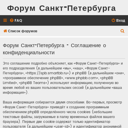
Форум Санкт-Петербурга
FAQ
Вход
П
Список форумов
о
Форум Санкт-Петербурга - Соглашение о
и
конфиденциальности
с
к
Это соглашение подробно объясняет, как «Форум Санкт-Петербурга» и
его подразделения (в дальнейшем «мы», «наш», «Форум Санкт-
Петербурга», «https://spb.smartbb.ru») и phpBB (в дальнейшем «они»,
«программное обеспечение phpBB», «www.phpbb.com», «phpBB
Limited», «phpBB Teams») используют информацию, полученную во
время любой из ваших пользовательских сессий (в дальнейшем «ваша
информация»).
Ваша информация собирается двумя способами. Во-первых, просмотр
«Форум Санкт-Петербурга» приведёт к созданию программным
обеспечением phpBB определённого числа cookies (небольшие
текстовые файлы, загружаемые в папку временных файлов вашего
браузера). Первые две cookie содержат только идентификатор
пользователя (в дальнейшем «user-id») и идентификатор анонимной