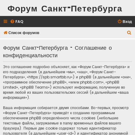
Форум Санкт-Петербурга
FAQ
Вход
П
Список форумов
о
Форум Санкт-Петербурга - Соглашение о
и
конфиденциальности
с
к
Это соглашение подробно объясняет, как «Форум Санкт-Петербурга» и
его подразделения (в дальнейшем «мы», «наш», «Форум Санкт-
Петербурга», «https://spb.smartbb.ru») и phpBB (в дальнейшем «они»,
«программное обеспечение phpBB», «www.phpbb.com», «phpBB
Limited», «phpBB Teams») используют информацию, полученную во
время любой из ваших пользовательских сессий (в дальнейшем «ваша
информация»).
Ваша информация собирается двумя способами. Во-первых, просмотр
«Форум Санкт-Петербурга» приведёт к созданию программным
обеспечением phpBB определённого числа cookies (небольшие
текстовые файлы, загружаемые в папку временных файлов вашего
браузера). Первые две cookie содержат только идентификатор
пользователя (в дальнейшем «user-id») и идентификатор анонимной