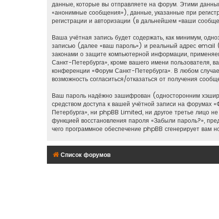
данные, которые вы отправляете на форум. Этими данны
«анонимные сообщения»), данные, указанные при регист
регистрации и авторизации (в дальнейшем «ваши сообще
Ваша учётная запись будет содержать, как минимум, од
записью (далее «ваш пароль») и реальный адрес email 
законами о защите компьютерной информации, применяем
Санкт-Петербурга», кроме вашего имени пользователя, ва
конференции «Форум Санкт-Петербурга». В любом случае у
возможность согласиться/отказаться от получения сооб
Ваш пароль надёжно зашифрован (односторонним хэширов
средством доступа к вашей учётной записи на форумах «Ф
Петербурга», ни phpBB Limited, ни другое третье лицо н
функцией восстановления пароля «Забыли пароль?», пре
чего программное обеспечение phpBB сгенерирует вам н
Список форумов