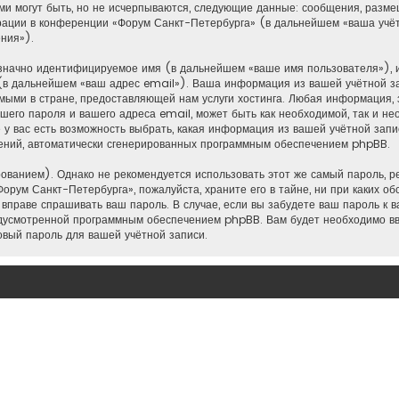
ми могут быть, но не исчерпываются, следующие данные: сообщения, разм
рации в конференции «Форум Санкт-Петербурга» (в дальнейшем «ваша учёт
ния»).
нозначно идентифицируемое имя (в дальнейшем «ваше имя пользователя»), 
(в дальнейшем «ваш адрес email»). Ваша информация из вашей учётной з
ыми в стране, предоставляющей нам услуги хостинга. Любая информация,
шего пароля и вашего адреса email, может быть как необходимой, так и не
 вас есть возможность выбрать, какая информация из вашей учётной запис
щений, автоматически сгенерированных программным обеспечением phpBB.
анием). Однако не рекомендуется использовать этот же самый пароль, рег
орум Санкт-Петербурга», пожалуйста, храните его в тайне, ни при каких о
е вправе спрашивать ваш пароль. В случае, если вы забудете ваш пароль к 
дусмотренной программным обеспечением phpBB. Вам будет необходимо вве
овый пароль для вашей учётной записи.