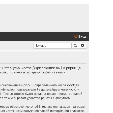
Вход
Поиск
Расширенный по
-Петербурга», «https://spb.smartbb.ru») и phpBB (в
цию, полученную во время любой из ваших
м обеспечением phpBB определённого числа cookies
тификатор пользователя (в дальнейшем «user-id») и
 Третья cookie будет создана после просмотра одной
ая таким образом удобство работы с форумами.
мному обеспечению phpBB, однако они выходят за рамки
орым источником получения вашей информации являются