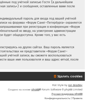
ещённые под учётной записью Гостя (в дальнейшем
ная запись») и сообщения, оставленные вами после
индивидуальный пароль для входа под вашей учётной
аписи на форумах «Форум Санкт-Петербурга» охраняется
 запрашиваемая при регистрации в конференции «Форум
обязательной ко вводу, на усмотрение администрации
и будет общедоступна. Кроме того, у вас есть
истрируясь на других сайтах. Ваш пароль является
бстоятельствах ни представители «Форум Санкт-
вашей учётной записи, вы сможете воспользоваться
сти ваше имя пользователя и ваш адрес email, после
Удалить cookies
Flat Style by
Ian Bradley
Создано на основе
phpBB
® Forum Software © phpBB Limited
Русская поддержка phpBB
Конфиденциальность
|
Правила