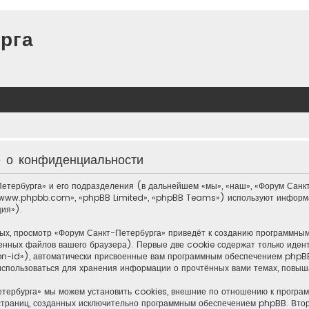
рга
е о конфиденциальности
етербурга» и его подразделения (в дальнейшем «мы», «наш», «Форум Санкт
«www.phpbb.com», «phpBB Limited», «phpBB Teams») используют информа
ия»).
ых, просмотр «Форум Санкт-Петербурга» приведёт к созданию программны
енных файлов вашего браузера). Первые две cookie содержат только иден
n-id»), автоматически присвоенные вам программным обеспечением phpBB.
использоваться для хранения информации о прочтённых вами темах, повыш
тербурга» мы можем установить cookies, внешние по отношению к програм
е страниц, созданных исключительно программным обеспечением phpBB. Вт