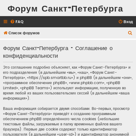
Форум Санкт-Петербурга
FAQ
Вход
П
Список форумов
о
Форум Санкт-Петербурга - Соглашение о
и
конфиденциальности
с
к
Это соглашение подробно объясняет, как «Форум Санкт-Петербурга» и
его подразделения (в дальнейшем «мы», «наш», «Форум Санкт-
Петербурга», «https://spb.smartbb.ru») и phpBB (в дальнейшем «они»,
«программное обеспечение phpBB», «www.phpbb.com», «phpBB
Limited», «phpBB Teams») используют информацию, полученную во
время любой из ваших пользовательских сессий (в дальнейшем «ваша
информация»).
Ваша информация собирается двумя способами. Во-первых, просмотр
«Форум Санкт-Петербурга» приведёт к созданию программным
обеспечением phpBB определённого числа cookies (небольшие
текстовые файлы, загружаемые в папку временных файлов вашего
браузера). Первые две cookie содержат только идентификатор
пользователя (в дальнейшем «user-id») и идентификатор анонимной