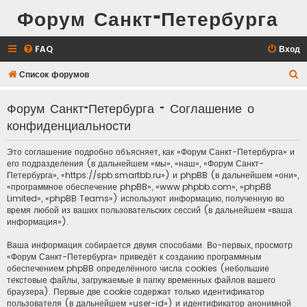
Форум Санкт-Петербурга
FAQ
Вход
П
Список форумов
о
Форум Санкт-Петербурга - Соглашение о
и
конфиденциальности
с
к
Это соглашение подробно объясняет, как «Форум Санкт-Петербурга» и
его подразделения (в дальнейшем «мы», «наш», «Форум Санкт-
Петербурга», «https://spb.smartbb.ru») и phpBB (в дальнейшем «они»,
«программное обеспечение phpBB», «www.phpbb.com», «phpBB
Limited», «phpBB Teams») используют информацию, полученную во
время любой из ваших пользовательских сессий (в дальнейшем «ваша
информация»).
Ваша информация собирается двумя способами. Во-первых, просмотр
«Форум Санкт-Петербурга» приведёт к созданию программным
обеспечением phpBB определённого числа cookies (небольшие
текстовые файлы, загружаемые в папку временных файлов вашего
браузера). Первые две cookie содержат только идентификатор
пользователя (в дальнейшем «user-id») и идентификатор анонимной