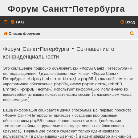
Форум Санкт-Петербурга
FAQ
Вход
П
Список форумов
о
Форум Санкт-Петербурга - Соглашение о
и
конфиденциальности
с
к
Это соглашение подробно объясняет, как «Форум Санкт-Петербурга» и
его подразделения (в дальнейшем «мы», «наш», «Форум Санкт-
Петербурга», «https://spb.smartbb.ru») и phpBB (в дальнейшем «они»,
«программное обеспечение phpBB», «www.phpbb.com», «phpBB
Limited», «phpBB Teams») используют информацию, полученную во
время любой из ваших пользовательских сессий (в дальнейшем «ваша
информация»).
Ваша информация собирается двумя способами. Во-первых, просмотр
«Форум Санкт-Петербурга» приведёт к созданию программным
обеспечением phpBB определённого числа cookies (небольшие
текстовые файлы, загружаемые в папку временных файлов вашего
браузера). Первые две cookie содержат только идентификатор
пользователя (в дальнейшем «user-id») и идентификатор анонимной