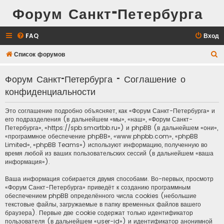
Форум Санкт-Петербурга
FAQ
Вход
П
Список форумов
о
Форум Санкт-Петербурга - Соглашение о
и
конфиденциальности
с
к
Это соглашение подробно объясняет, как «Форум Санкт-Петербурга» и
его подразделения (в дальнейшем «мы», «наш», «Форум Санкт-
Петербурга», «https://spb.smartbb.ru») и phpBB (в дальнейшем «они»,
«программное обеспечение phpBB», «www.phpbb.com», «phpBB
Limited», «phpBB Teams») используют информацию, полученную во
время любой из ваших пользовательских сессий (в дальнейшем «ваша
информация»).
Ваша информация собирается двумя способами. Во-первых, просмотр
«Форум Санкт-Петербурга» приведёт к созданию программным
обеспечением phpBB определённого числа cookies (небольшие
текстовые файлы, загружаемые в папку временных файлов вашего
браузера). Первые две cookie содержат только идентификатор
пользователя (в дальнейшем «user-id») и идентификатор анонимной