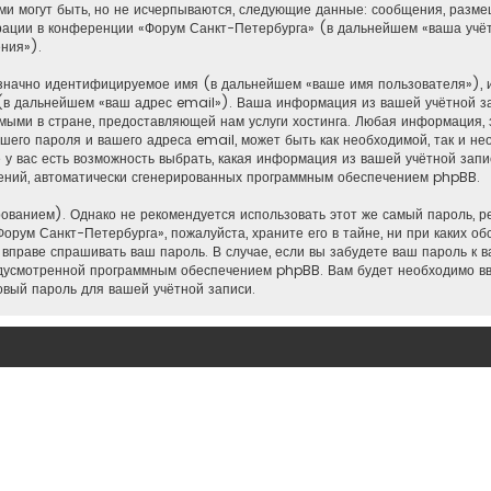
ми могут быть, но не исчерпываются, следующие данные: сообщения, разм
рации в конференции «Форум Санкт-Петербурга» (в дальнейшем «ваша учёт
ния»).
нозначно идентифицируемое имя (в дальнейшем «ваше имя пользователя»), 
(в дальнейшем «ваш адрес email»). Ваша информация из вашей учётной з
ыми в стране, предоставляющей нам услуги хостинга. Любая информация,
шего пароля и вашего адреса email, может быть как необходимой, так и не
 вас есть возможность выбрать, какая информация из вашей учётной запис
щений, автоматически сгенерированных программным обеспечением phpBB.
анием). Однако не рекомендуется использовать этот же самый пароль, рег
орум Санкт-Петербурга», пожалуйста, храните его в тайне, ни при каких о
е вправе спрашивать ваш пароль. В случае, если вы забудете ваш пароль к 
дусмотренной программным обеспечением phpBB. Вам будет необходимо вве
овый пароль для вашей учётной записи.