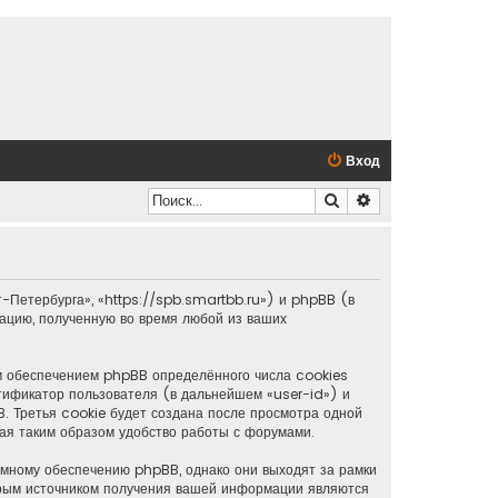
Вход
Поиск
Расширенный по
-Петербурга», «https://spb.smartbb.ru») и phpBB (в
цию, полученную во время любой из ваших
м обеспечением phpBB определённого числа cookies
тификатор пользователя (в дальнейшем «user-id») и
 Третья cookie будет создана после просмотра одной
ая таким образом удобство работы с форумами.
мному обеспечению phpBB, однако они выходят за рамки
орым источником получения вашей информации являются