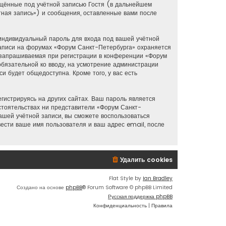
ещённые под учётной записью Гостя (в дальнейшем
ная запись») и сообщения, оставленные вами после
индивидуальный пароль для входа под вашей учётной
аписи на форумах «Форум Санкт-Петербурга» охраняется
 запрашиваемая при регистрации в конференции «Форум
обязательной ко вводу, на усмотрение администрации
и будет общедоступна. Кроме того, у вас есть
истрируясь на других сайтах. Ваш пароль является
бстоятельствах ни представители «Форум Санкт-
вашей учётной записи, вы сможете воспользоваться
сти ваше имя пользователя и ваш адрес email, после
Удалить cookies
Flat Style by
Ian Bradley
Создано на основе
phpBB
® Forum Software © phpBB Limited
Русская поддержка phpBB
Конфиденциальность
|
Правила