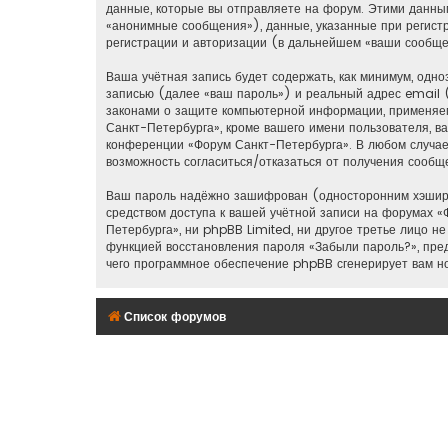
данные, которые вы отправляете на форум. Этими данны
«анонимные сообщения»), данные, указанные при регист
регистрации и авторизации (в дальнейшем «ваши сообще
Ваша учётная запись будет содержать, как минимум, од
записью (далее «ваш пароль») и реальный адрес email 
законами о защите компьютерной информации, применяем
Санкт-Петербурга», кроме вашего имени пользователя, ва
конференции «Форум Санкт-Петербурга». В любом случае у
возможность согласиться/отказаться от получения сооб
Ваш пароль надёжно зашифрован (односторонним хэширов
средством доступа к вашей учётной записи на форумах «Ф
Петербурга», ни phpBB Limited, ни другое третье лицо н
функцией восстановления пароля «Забыли пароль?», пре
чего программное обеспечение phpBB сгенерирует вам н
Список форумов