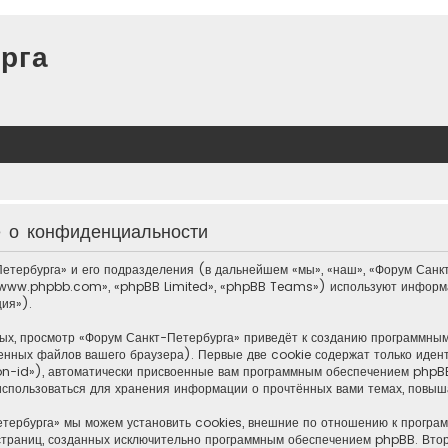
рга
е о конфиденциальности
етербурга» и его подразделения (в дальнейшем «мы», «наш», «Форум Санкт
«www.phpbb.com», «phpBB Limited», «phpBB Teams») используют информа
ия»).
ых, просмотр «Форум Санкт-Петербурга» приведёт к созданию программны
енных файлов вашего браузера). Первые две cookie содержат только иден
n-id»), автоматически присвоенные вам программным обеспечением phpBB.
использоваться для хранения информации о прочтённых вами темах, повыш
тербурга» мы можем установить cookies, внешние по отношению к програм
е страниц, созданных исключительно программным обеспечением phpBB. Вт