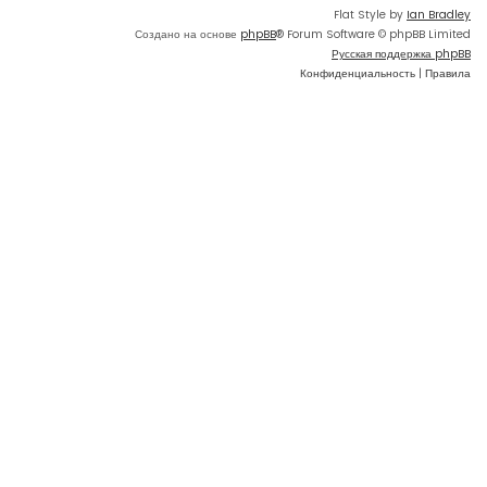
Flat Style by
Ian Bradley
Создано на основе
phpBB
® Forum Software © phpBB Limited
Русская поддержка phpBB
Конфиденциальность
|
Правила