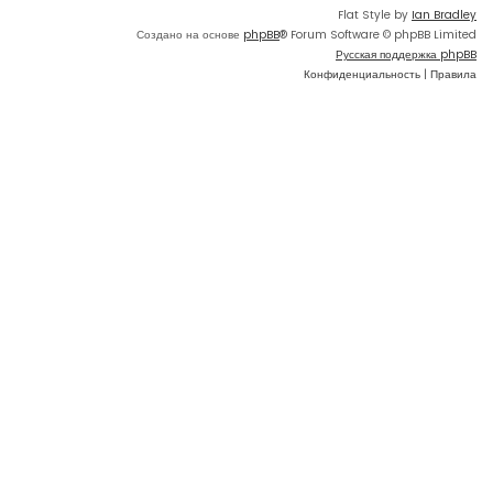
Flat Style by
Ian Bradley
Создано на основе
phpBB
® Forum Software © phpBB Limited
Русская поддержка phpBB
Конфиденциальность
|
Правила