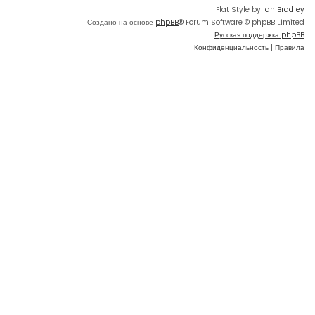
Flat Style by
Ian Bradley
Создано на основе
phpBB
® Forum Software © phpBB Limited
Русская поддержка phpBB
Конфиденциальность
|
Правила