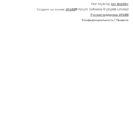
Flat Style by
Ian Bradley
Создано на основе
phpBB
® Forum Software © phpBB Limited
Русская поддержка phpBB
Конфиденциальность
|
Правила