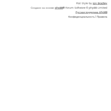
Flat Style by
Ian Bradley
Создано на основе
phpBB
® Forum Software © phpBB Limited
Русская поддержка phpBB
Конфиденциальность
|
Правила