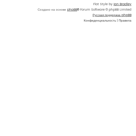
Flat Style by
Ian Bradley
Создано на основе
phpBB
® Forum Software © phpBB Limited
Русская поддержка phpBB
Конфиденциальность
|
Правила