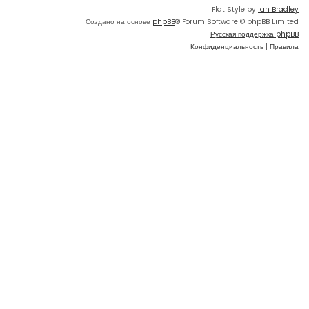
Flat Style by
Ian Bradley
Создано на основе
phpBB
® Forum Software © phpBB Limited
Русская поддержка phpBB
Конфиденциальность
|
Правила