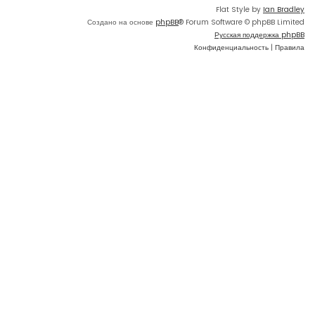
Flat Style by
Ian Bradley
Создано на основе
phpBB
® Forum Software © phpBB Limited
Русская поддержка phpBB
Конфиденциальность
|
Правила