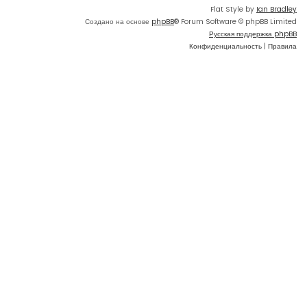
Flat Style by
Ian Bradley
Создано на основе
phpBB
® Forum Software © phpBB Limited
Русская поддержка phpBB
Конфиденциальность
|
Правила